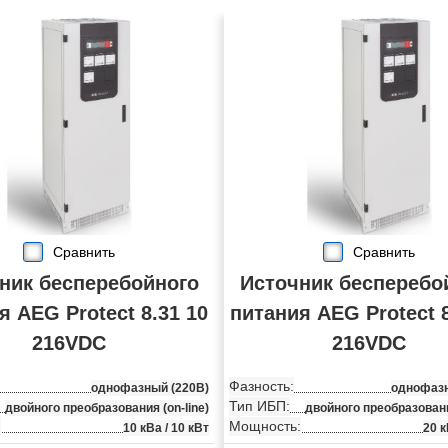
Сравнить
Сравнить
ник бесперебойного
Источник бесперебо
я AEG Protect 8.31 10
питания AEG Protect 8
216VDC
216VDC
Фазность:
однофазный (220В)
однофазн
Тип ИБП:
двойного преобразования (on-line)
двойного преобразования
:
Мощность:
10 кВа / 10 кВт
20 к