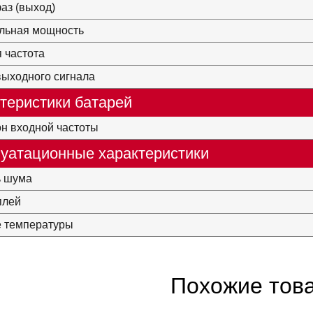
аз (выход)
льная мощность
 частота
ыходного сигнала
теристики батарей
н входной частоты
уатационные характеристики
ь шума
плей
е температуры
Похожие тов