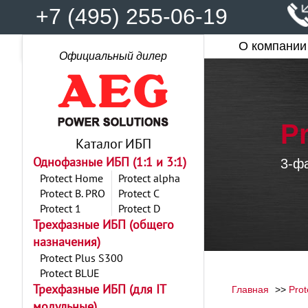
+7 (495) 255-06-19
О компании
Официальный дилер
P
Каталог ИБП
Однофазные ИБП (1:1 и 3:1)
3-ф
Protect Home
Protect alpha
Protect B. PRO
Protect C
Protect 1
Protect D
Трехфазные ИБП (общего
назначения)
Protect Plus S300
Protect BLUE
Трехфазные ИБП (для IT
Главная
Prot
модульные)