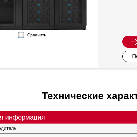
Сравнить
П
Технические харак
я информация
одитель