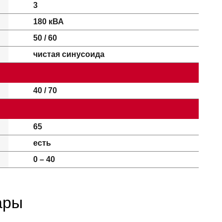
3
180 кВА
50 / 60
чистая синусоида
40 / 70
65
есть
0 – 40
ары