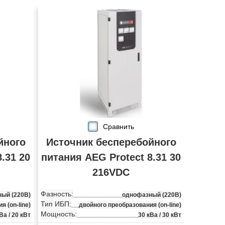
Сравнить
йного
Источник бесперебойного
.31 20
питания AEG Protect 8.31 30
216VDC
Фазность:
ый (220В)
однофазный (220В)
Тип ИБП:
 (on-line)
двойного преобразования (on-line)
Мощность:
Ва / 20 кВт
30 кВа / 30 кВт