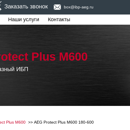
Заказать звонок
box@ibp-aeg.ru
Наши услуги
Контакты
rotect Plus M600
азный ИБП
ect Plus M600
AEG Protect Plus M600 180-600