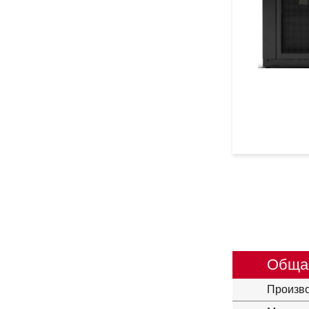
Обща
Произв