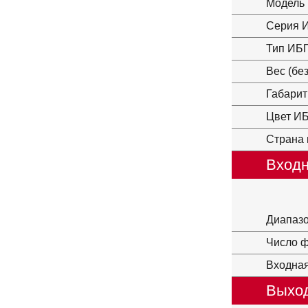
Модель
Серия 
Тип ИБ
Вес (бе
Габарит
Цвет И
Страна 
Входн
Диапазо
Число ф
Входная
Выход