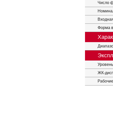
Число ф
Номина
Входная
Форма в
Харак
Диапазо
Экспл
Уровен
ЖК-дис
Рабочи