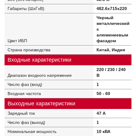
Габариты (ШхГхВ)
482.6х715х220
Черный
металлический
с
алюминиевым
Цвет ИБП
фасадом
Страна производства
Китай, Индия
Входные характеристики
220 / 230 / 240
Диапазон входного напряжения
В
Число фаз (вход)
1
Входная частота
50 - 60
Выходные характеристики
Зарядный ток
47 А
Число фаз (выход)
1
Номинальная мощность
10 кВА